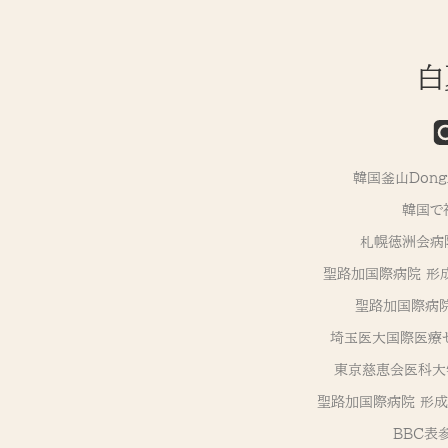
白
韓国釜山Don
韓国で
札幌徳洲会病
聖路加国際病院 形
聖路加国際病院
埼玉医大国際医療セ
東京慈恵会医科大
聖路加国際病院 形成外科
BBC表