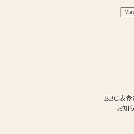
Vie
BBC表参道
お知