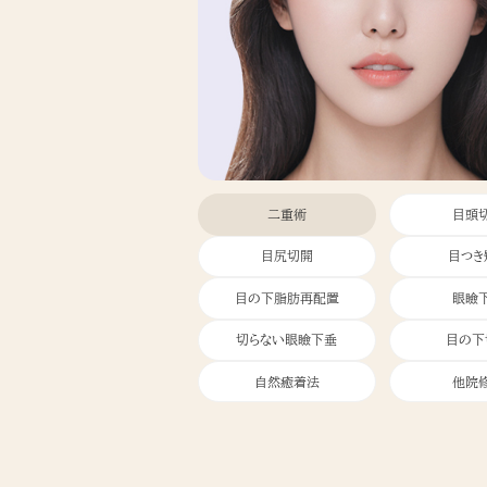
二重術
目頭
目尻切開
目つき
目の下脂肪再配置
眼瞼
切らない眼瞼下垂
目の下
自然癒着法
他院