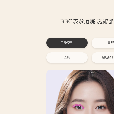
BBC表参道院 施術
目元整形
鼻整
豊胸
脂肪吸引