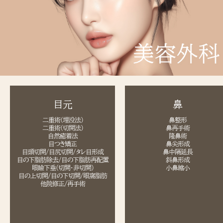
目元
鼻
二重術(埋没法)
鼻整形
二重術(切開法)
鼻再手術
自然癒着法
隆鼻術
目つき矯正
鼻尖形成
目頭切開/目尻切開/タレ目形成
鼻中隔延長
目の下脂肪除去/目の下脂肪再配置
斜鼻形成
眼瞼下垂(切開・非切開)
小鼻縮小
目の上切開/目の下切開/眼窩脂肪
他院修正/再手術