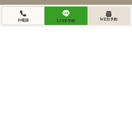
医師・スタッフ紹介
- 切らない眼瞼下垂
WEB予約
お電話
LINE予約
キャンペーン
- 目の下切開
前後写真
- 他院修正
アクセス
鼻整形
- 鼻整形
03-6427-4
受付時間 10:00-1
- 鼻再手術
WEB予
- 隆鼻術
LINE予
- 鼻尖形成
友だち追加イベ