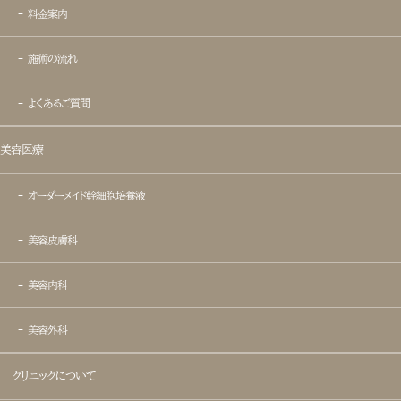
- 料金案内
- 目尻切開
- 施術の流れ
- タレ目形成
- よくあるご質問
- 二重術(埋没法)
美容医療
- 二重術(切開法)
- オーダーメイド幹細胞培養液
- 自然癒着法
- 美容皮膚科
- 目つき矯正
- 美容内科
- 目の下脂肪除去
- 美容外科
- 目の下脂肪再配置
クリニックについて
- 眼瞼下垂