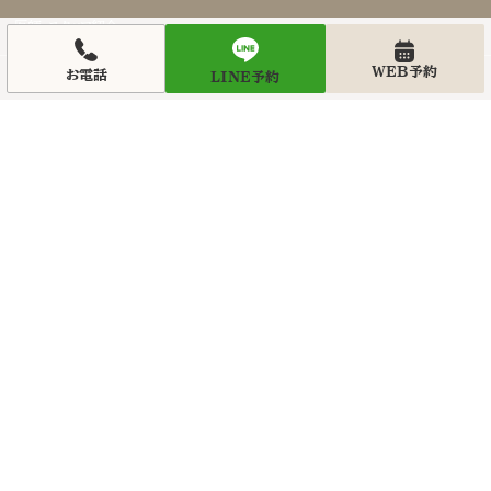
医師・スタッフ紹介
- 切らない眼瞼下垂
WEB予約
お電話
LINE予約
キャンペーン
- 目の下切開
前後写真
- 他院修正
アクセス
鼻整形
- 鼻整形
03-6427-4
受付時間 10:00-1
- 鼻再手術
WEB予
- 隆鼻術
LINE予
- 鼻尖形成
友だち追加イベ