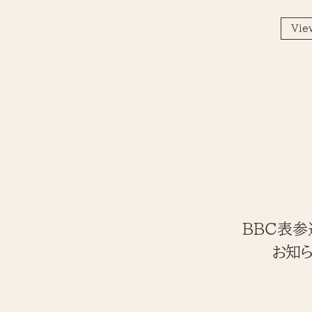
Vie
BBC表参道
お知