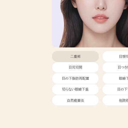
二重術
目頭
目尻切開
目つき
目の下脂肪再配置
眼瞼
切らない眼瞼下垂
目の下
自然癒着法
他院