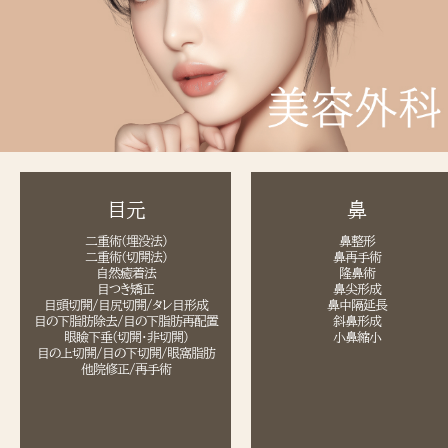
目元
鼻
二重術(埋没法)
鼻整形
二重術(切開法)
鼻再手術
自然癒着法
隆鼻術
目つき矯正
鼻尖形成
目頭切開/目尻切開/タレ目形成
鼻中隔延長
目の下脂肪除去/目の下脂肪再配置
斜鼻形成
眼瞼下垂(切開・非切開)
小鼻縮小
目の上切開/目の下切開/眼窩脂肪
他院修正/再手術