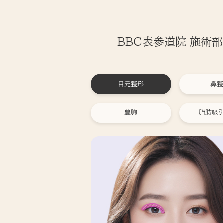
BBC表参道院 施術
目元整形
鼻整
豊胸
脂肪吸引