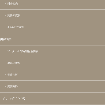
- 料金案内
- 目尻切開
- 施術の流れ
- タレ目形成
- よくあるご質問
- 二重術(埋没法)
美容医療
- 二重術(切開法)
- オーダーメイド幹細胞培養液
- 自然癒着法
- 美容皮膚科
- 目つき矯正
- 美容内科
- 目の下脂肪除去
- 美容外科
- 目の下脂肪再配置
クリニックについて
- 眼瞼下垂