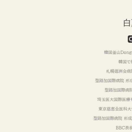
白
韓国釜山Don
韓国で
札幌徳洲会病
聖路加国際病院 形
聖路加国際病院
埼玉医大国際医療セ
東京慈恵会医科大
聖路加国際病院 形成外科
BBC表